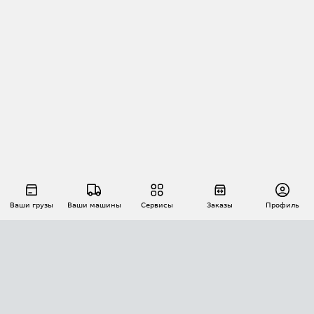
Ваши грузы
Ваши машины
Сервисы
Заказы
Профиль
АВТОМАТИЗАЦИЯ ПЕРЕВОЗОК
Площадки
Заказы
Торги
Тендеры
АТИ-Доки