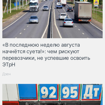
«В последнюю неделю августа
начнётся суета!»: чем рискуют
перевозчики, не успевшие освоить
ЭТрН
Дзен