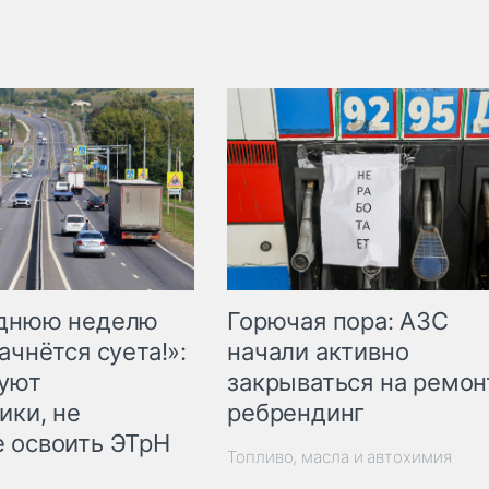
Горючая пора: АЗС
еднюю неделю
начали активно
ачнётся суета!»:
закрываться на ремон
куют
ребрендинг
ики, не
 освоить ЭТрН
Топливо, масла и автохимия