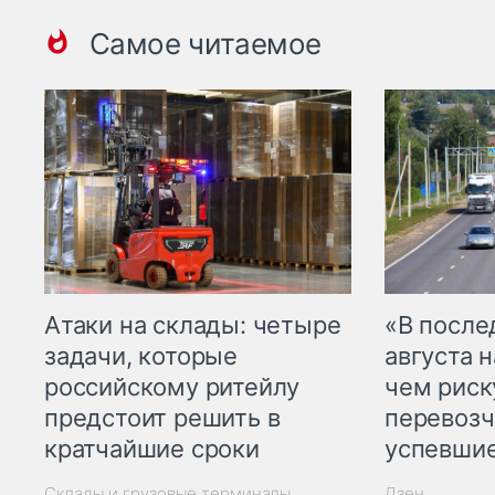
Самое читаемое
Атаки на склады: четыре
«В посл
задачи, которые
августа н
российскому ритейлу
чем рис
предстоит решить в
перевозч
кратчайшие сроки
успевшие
Склады и грузовые терминалы
Дзен