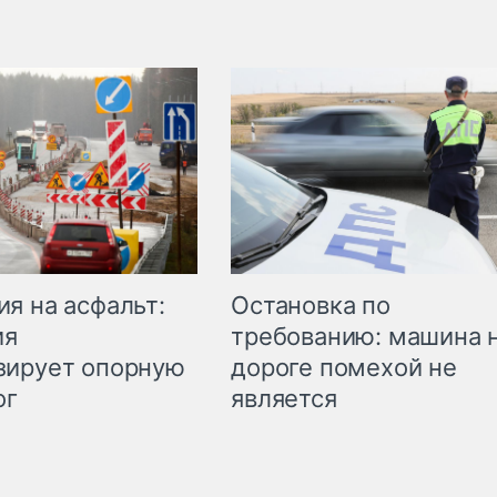
Остановка по
я на асфальт:
требованию: машина 
ия
дороге помехой не
зирует опорную
является
ог