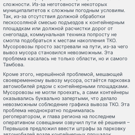
сложности. Из-за неготовности некоторых
муниципалитетов к сложным погодным условиям.
Так, из-за отсутствия должной обработки
пескосоляной смесью подъездов к контейнерным
площадкам или должной расчистки дорог от
снегопада, коммунальная техника попросту не
смогла подобраться к местам накопления ТКО.
Мусоровозы просто застревали на пути, из-за чего
вывоз мусора становился невозможным. Эта
проблема касалась не только области, но и самого
Тамбова.
Кроме этого, нерешённой проблемой, мешающей
своевременному вывозу мусора, остаётся парковка
автомобилей рядом с контейнерными площадками.
Мусоровозы не могли проехать, а сами контейнеры
оказывались буквально запертыми, что делало
невозможным соблюдение графика вывоза ТКО. Эта
проблема неоднократно поднималась
регоператором, и глава региона на последнем
оперативном совещании озвучил пути её решения –
Первышов предложил ввести штрафы за парковку
автомобилей возле контейнерных площадок.