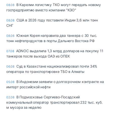
В Карелии логистику ТКО могут передать новому
08.08
госпредприятию вместо компании "КЭО"
США в 2026 году поставили Индии 3,6 млн тонн
08.08
СНГ
Южная Корея направила два танкера с 30 тыс.
08.08
тонн нефтепродуктов в порты Дальнего Востока РФ
ADNOC выделила 1,3 млрд долларов на покупку 11
07.08
танкеров после выхода ОАЭ из ОПЕК
Суд в Казахстане национализировал почти 34%
06.08
оператора по транспортировке ТБО в Алматы
В Индонезии заявили о долгосрочном контракте на
05.08
импорт российской нефти
В Подмосковье Сергиево-Посадский
02.08
коммунальный оператор транспортировал 232 тыс. куб.
м мусора за неделю