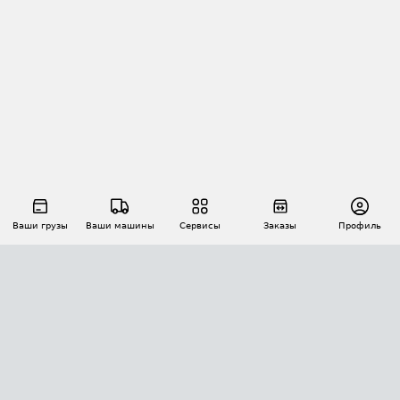
Ваши грузы
Ваши машины
Сервисы
Заказы
Профиль
АВТОМАТИЗАЦИЯ ПЕРЕВОЗОК
Площадки
Заказы
Торги
Тендеры
АТИ-Доки
GPS-мониторинг
АТИ Мессенджер
Цепочки грузов
API ATI.SU