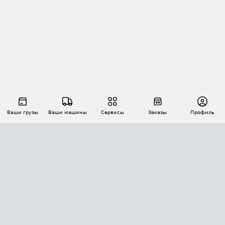
Ваши грузы
Ваши машины
Сервисы
Заказы
Профиль
АВТОМАТИЗАЦИЯ ПЕРЕВОЗОК
Площадки
Заказы
Торги
Тендеры
АТИ-Доки
GPS-мониторинг
АТИ Мессенджер
Цепочки грузов
API ATI.SU