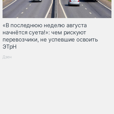
«В последнюю неделю августа
начнётся суета!»: чем рискуют
перевозчики, не успевшие освоить
ЭТрН
Дзен