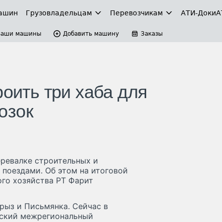
ашин
Грузовладельцам
Перевозчикам
АТИ-Доки
А
Ваши машины
Добавить машину
Заказы
роить три хаба для
озок
еревалке строительных и
поездами. Об этом на итоговой
го хозяйства РТ Фарит
грыз и Письмянка. Сейчас в
яжский межрегиональный