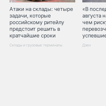
Атаки на склады: четыре
«В посл
задачи, которые
августа н
российскому ритейлу
чем рис
предстоит решить в
перевозч
кратчайшие сроки
успевшие
Склады и грузовые терминалы
Дзен