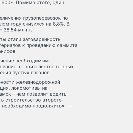
 600». Помимо этого, один
еличения грузоперевозок по
ом году снизился на 8,8%. В
 38,54 млн т.
ты стали затоваренность
териалов к проведению саммита
анифов.
печение необходимым
ование, строительство вторых
ения пустых вагонов.
обности железнодорожной
ация, локомотивы на
амск – нам позволит водить
еть строительство второго
ы, необходимо продолжить», —