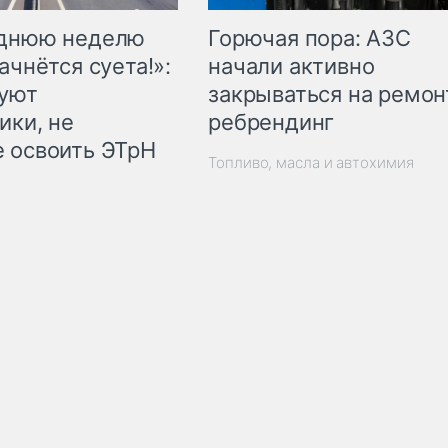
Горючая пора: АЗС
еднюю неделю
начали активно
ачнётся суета!»:
закрываться на ремон
куют
ребрендинг
ики, не
 освоить ЭТрН
Топливо, масла и автохимия