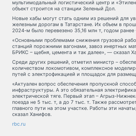
мультимодальный логистический центр и «Этилен
объект строится на станции Зеленый Дол.
Новые хабы могут стать одним из решений для ув
железным дорогам в Татарстане. Их объем в прошл
2024-м было перевезено 35,16 млн т, годом ранее –
«Основными проблемами снижения грузовой рабо
станций порожними вагонами, завоз инертных ма
БРИКС – щебня, цемента и так далее», — сказал Х
Среди других решений, отметил министр – обес
количеством локомотивом, комплексное моделир
путей с электрофикацией и площадок для размещ
«Актуален вопрос обеспечения пропускной спос
инфраструктуры. А это обязательная электрифик
электрической тяге. Первый этап – Агрыз-Нижнек
поезда не 5 тыс. т, а до 7 тыс. т. Также рассмотр
главного пути на этом участке. Работы эти начат
сказал Ханифов.
rbc.ru