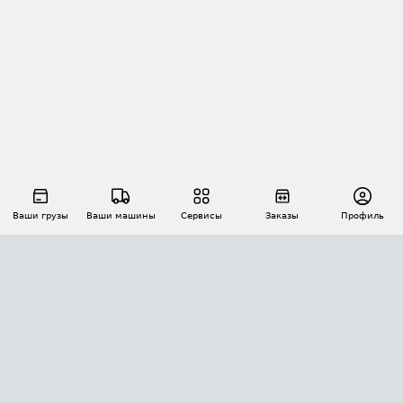
Ваши грузы
Ваши машины
Сервисы
Заказы
Профиль
АВТОМАТИЗАЦИЯ ПЕРЕВОЗОК
Площадки
Заказы
Торги
Тендеры
АТИ-Доки
GPS-мониторинг
АТИ Мессенджер
Цепочки грузов
API ATI.SU