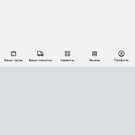
Ваши грузы
Ваши машины
Сервисы
Заказы
Профиль
АВТОМАТИЗАЦИЯ ПЕРЕВОЗОК
Площадки
Заказы
Торги
Тендеры
АТИ-Доки
GPS-мониторинг
АТИ Мессенджер
Цепочки грузов
API ATI.SU
ПОЛЕЗНОЕ