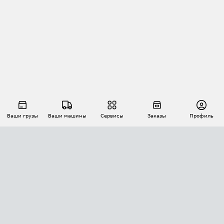
Ваши грузы
Ваши машины
Сервисы
Заказы
Профиль
АВТОМАТИЗАЦИЯ ПЕРЕВОЗОК
Площадки
Заказы
Торги
Тендеры
АТИ-Доки
GPS-мониторинг
АТИ Мессенджер
Цепочки грузов
API ATI.SU