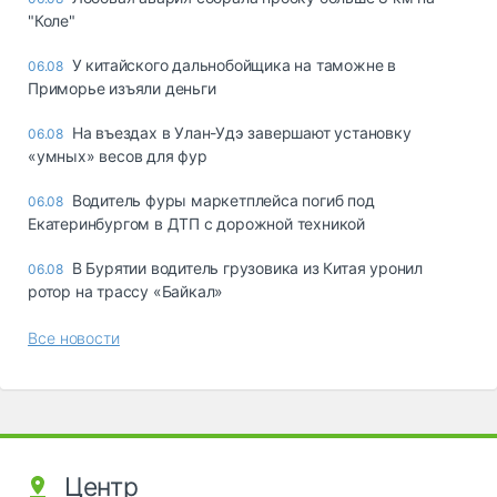
"Коле"
У китайского дальнобойщика на таможне в
06.08
Приморье изъяли деньги
Ha въeздax в Улaн-Удэ зaвepшaют ycтaнoвкy
06.08
«yмныx» вecoв для фyp
Водитель фуры маркетплейса погиб под
06.08
Екатеринбургом в ДТП с дорожной техникой
В Бурятии водитель грузовика из Китая уронил
06.08
ротор на трассу «Байкал»
Все новости
Центр