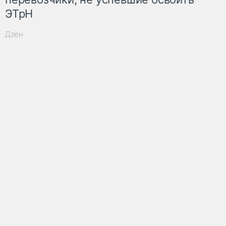
ЭТрН
Дзен