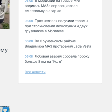
В Мордовии на трассе М-5
06.08
водитель МАЗа спровоцировал
смертельную аварию
Трое человек получили травмы
06.08
при столкновении легковушки и двух
грузовиков в Могилеве
Во Фрунзенском районе
06.08
Владимира МАЗ протаранил Lada Vesta
ему
Лобовая авария собрала пробку
06.08
больше 8 км на "Коле"
Все новости