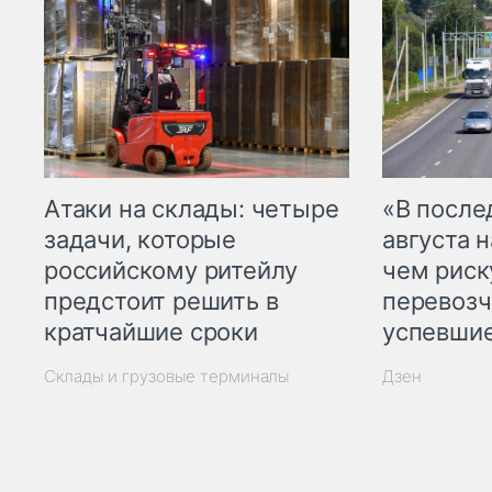
Атаки на склады: четыре
«В посл
задачи, которые
августа н
российскому ритейлу
чем рис
предстоит решить в
перевозч
кратчайшие сроки
успевшие
Склады и грузовые терминалы
Дзен