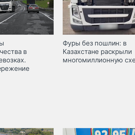
мы
Фуры без пошлин: в
чества в
Казахстане раскрыли
евозках.
многомиллионную сх
ережение