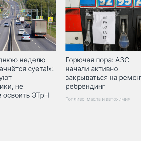
Горючая пора: АЗС
еднюю неделю
начали активно
ачнётся суета!»:
закрываться на ремон
куют
ребрендинг
ики, не
 освоить ЭТрН
Топливо, масла и автохимия