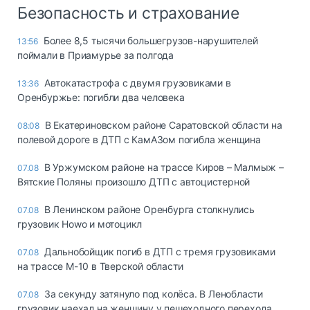
Безопасность и страхование
Более 8,5 тысячи большегрузов-нарушителей
13:56
поймали в Приамурье за полгода
Автокатастрофа с двумя грузовиками в
13:36
Оренбуржье: погибли два человека
В Екатериновском районе Саратовской области на
08:08
полевой дороге в ДТП с КамАЗом погибла женщина
В Уржумском районе на трассе Киров – Малмыж –
07.08
Вятские Поляны произошло ДТП с автоцистерной
В Ленинском районе Оренбурга столкнулись
07.08
грузовик Howo и мотоцикл
Дальнобойщик погиб в ДТП с тремя грузовиками
07.08
на трассе М-10 в Тверской области
За секунду затянуло под колёса. В Ленобласти
07.08
грузовик наехал на женщину у пешеходного перехода