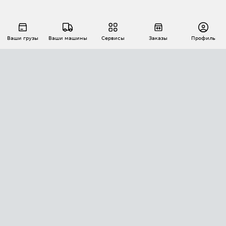
Ваши грузы
Ваши машины
Сервисы
Заказы
Профиль
АВТОМАТИЗАЦИЯ ПЕРЕВОЗОК
Площадки
Заказы
Торги
Тендеры
АТИ-Доки
GPS-мониторинг
АТИ Мессенджер
Цепочки грузов
API ATI.SU
ПОЛЕЗНОЕ
Расчет расстояний
БЕЗОПАСНОСТЬ
Академия ATI.SU
ATI.SU о безопасности
Звезды ATI.SU на вашем сайте
КОНТАКТЫ И ТАРИФЫ
Памятка по проверке контрагентов
Индекс ATI.SU FTL РФ
О системе ATI.SU
Светофор+