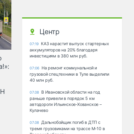
Центр
КАЗ нарастит выпуск стартерных
07:19
аккумуляторов на 20% благодаря
инвестициям в 380 млн руб.
ю
!»:
На ремонт коммунальной и
07:06
грузовой спецтехники в Туле выделили
40 млн руб.
рН
В Ивановской области на год
07.08
раньше привели в порядок 5 км
автодороги Ильинское-Хованское –
Кулачево
Дальнобойщик погиб в ДТП с
07.08
тремя грузовиками на трассе М-10 в