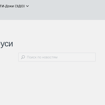
ТИ-Доки (ЭДО)
руси