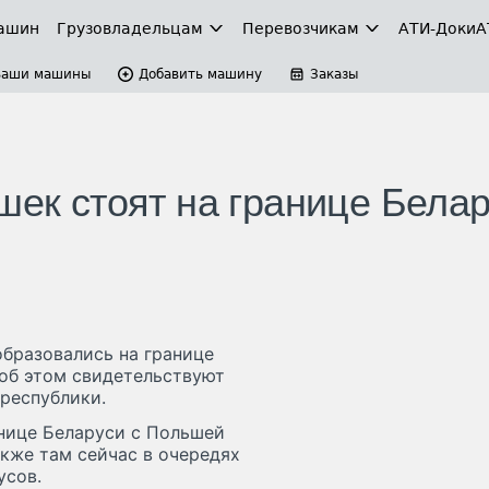
ашин
Грузовладельцам
Перевозчикам
АТИ-Доки
А
Ваши машины
Добавить машину
Заказы
шек стоят на границе Бела
образовались на границе
об этом свидетельствуют
республики.
анице Беларуси с Польшей
акже там сейчас в очередях
усов.