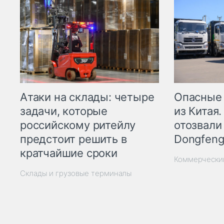
Опасные
Атаки на склады: четыре
из Китая.
задачи, которые
отозвали
российскому ритейлу
Dongfeng
предстоит решить в
кратчайшие сроки
Коммерчески
Склады и грузовые терминалы