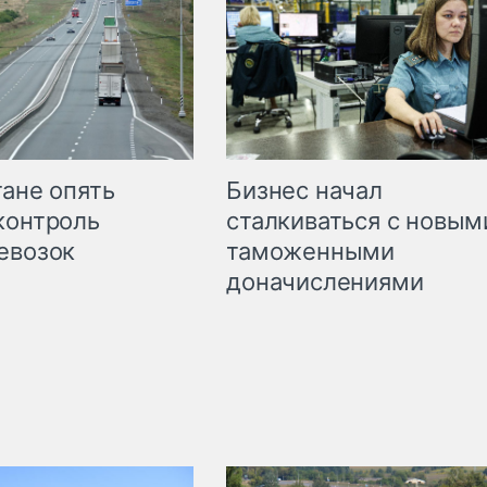
Бизнес начал
тане опять
сталкиваться с новым
контроль
таможенными
евозок
доначислениями