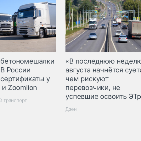
 бетономешалки
«В последнюю недел
 В России
августа начнётся суета
 сертификаты у
чем рискуют
 и Zoomlion
перевозчики, не
успевшие освоить ЭТ
й транспорт
Дзен