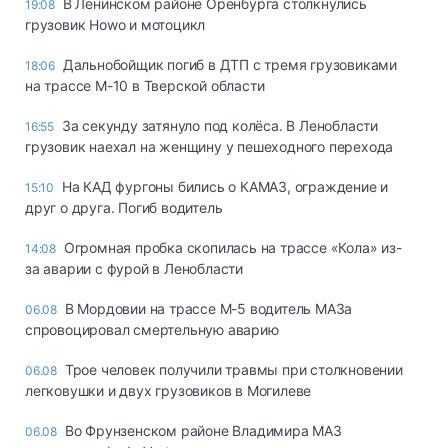
В Ленинском районе Оренбурга столкнулись
19:08
грузовик Howo и мотоцикл
Дальнобойщик погиб в ДТП с тремя грузовиками
18:06
на трассе М-10 в Тверской области
За секунду затянуло под колёса. В Ленобласти
16:55
грузовик наехал на женщину у пешеходного перехода
На КАД фургоны бились о КАМАЗ, ограждение и
15:10
друг о друга. Погиб водитель
Огромная пробка скопилась на трассе «Кола» из-
14:08
за аварии с фурой в Ленобласти
В Мордовии на трассе М-5 водитель МАЗа
06.08
спровоцировал смертельную аварию
Трое человек получили травмы при столкновении
06.08
легковушки и двух грузовиков в Могилеве
Во Фрунзенском районе Владимира МАЗ
06.08