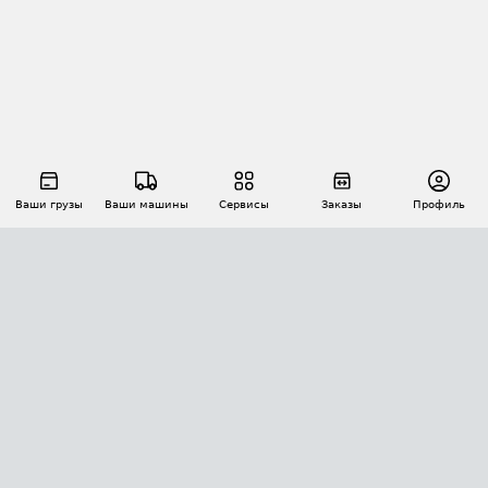
Ваши грузы
Ваши машины
Сервисы
Заказы
Профиль
АВТОМАТИЗАЦИЯ ПЕРЕВОЗОК
Площадки
Заказы
Торги
Тендеры
АТИ-Доки
GPS-мониторинг
АТИ Мессенджер
Цепочки грузов
API ATI.SU
ПОЛЕЗНОЕ