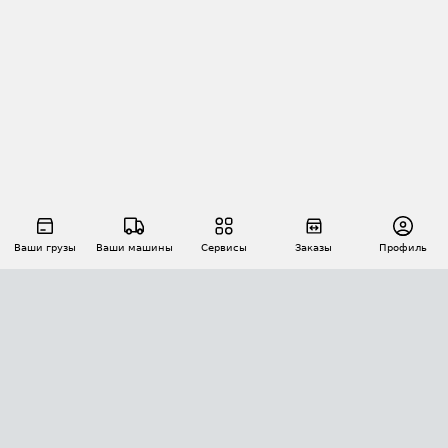
Ваши грузы
Ваши машины
Сервисы
Заказы
Профиль
АВТОМАТИЗАЦИЯ ПЕРЕВОЗОК
Площадки
Заказы
Торги
Тендеры
АТИ-Доки
GPS-мониторинг
АТИ Мессенджер
Цепочки грузов
API ATI.SU