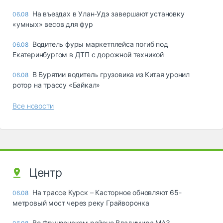
Ha въeздax в Улaн-Удэ зaвepшaют ycтaнoвкy
06.08
«yмныx» вecoв для фyp
Водитель фуры маркетплейса погиб под
06.08
Екатеринбургом в ДТП с дорожной техникой
В Бурятии водитель грузовика из Китая уронил
06.08
ротор на трассу «Байкал»
Все новости
Центр
На трассе Курск – Касторное обновляют 65-
06.08
метровый мост через реку Грайворонка
Во Фрунзенском районе Владимира МАЗ