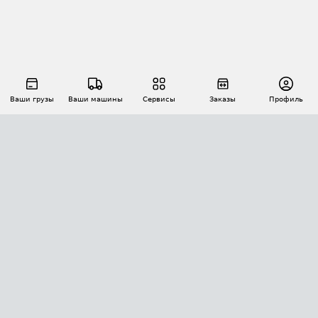
Ваши грузы
Ваши машины
Сервисы
Заказы
Профиль
АВТОМАТИЗАЦИЯ ПЕРЕВОЗОК
Площадки
Заказы
Торги
Тендеры
АТИ-Доки
GPS-мониторинг
АТИ Мессенджер
Цепочки грузов
API ATI.SU
ПОЛЕЗНОЕ
Расчет расстояний
БЕЗОПАСНОСТЬ
Академия ATI.SU