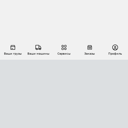
Ваши грузы
Ваши машины
Сервисы
Заказы
Профиль
АВТОМАТИЗАЦИЯ ПЕРЕВОЗОК
Площадки
Заказы
Торги
Тендеры
АТИ-Доки
GPS-мониторинг
АТИ Мессенджер
Цепочки грузов
API ATI.SU
ПОЛЕЗНОЕ