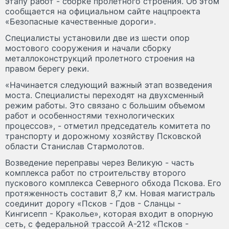
этапу работ - сборке пролетного строения. Об этом
сообщается на официальном сайте нацпроекта
«Безопасные качественные дороги».
Специалисты установили две из шести опор
мостового сооружения и начали сборку
металлоконструкций пролетного строения на
правом берегу реки.
«Начинается следующий важный этап возведения
моста. Специалисты переходят на двухсменный
режим работы. Это связано с большим объемом
работ и особенностями технологических
процессов», - отметил председатель комитета по
транспорту и дорожному хозяйству Псковской
области Станислав Стармолотов.
Возведение переправы через Великую - часть
комплекса работ по строительству второго
пускового комплекса Северного обхода Пскова. Его
протяженность составит 8,7 км. Новая магистраль
соединит дорогу «Псков - Гдов - Сланцы -
Кингисепп - Краколье», которая входит в опорную
сеть, с федеральной трассой А-212 «Псков -