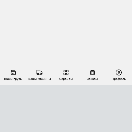
Ваши грузы
Ваши машины
Сервисы
Заказы
Профиль
АВТОМАТИЗАЦИЯ ПЕРЕВОЗОК
Площадки
Заказы
Торги
Тендеры
АТИ-Доки
GPS-мониторинг
АТИ Мессенджер
Цепочки грузов