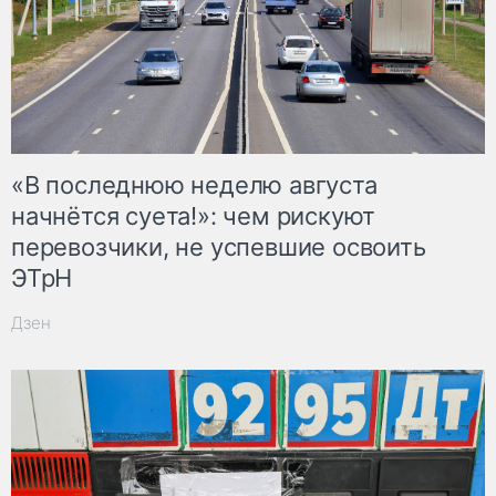
«В последнюю неделю августа
начнётся суета!»: чем рискуют
перевозчики, не успевшие освоить
ЭТрН
Дзен