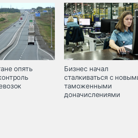
Бизнес начал
тане опять
сталкиваться с новым
контроль
таможенными
евозок
доначислениями