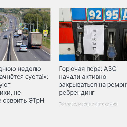
Горючая пора: АЗС
еднюю неделю
начали активно
ачнётся суета!»:
закрываться на ремон
куют
ребрендинг
ики, не
 освоить ЭТрН
Топливо, масла и автохимия