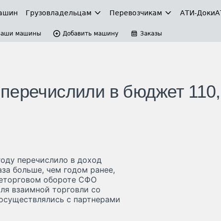
ашин
Грузовладельцам
Перевозчикам
АТИ-Доки
А
Ваши машины
Добавить машину
Заказы
перечислили в бюджет 110,
году перечислило в доход
аза больше, чем годом ранее,
неторговом обороте СФО
оля взаимной торговли со
осуществлялись с партнерами