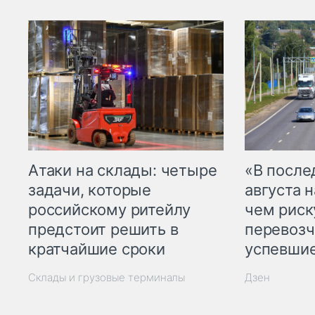
Атаки на склады: четыре
«В посл
задачи, которые
августа н
российскому ритейлу
чем рис
предстоит решить в
перевозч
кратчайшие сроки
успевшие
Склады и грузовые терминалы
Дзен