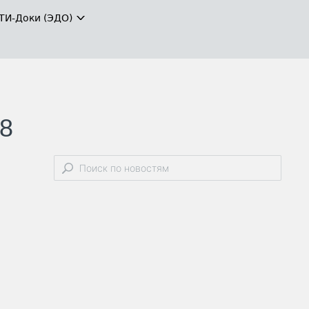
ТИ-Доки (ЭДО)
8