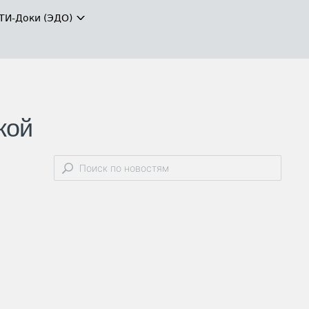
ТИ-Доки (ЭДО)
кой