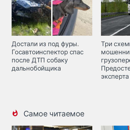
Три схе
Достали из под фуры.
мошенни
Госавтоинспектор спас
грузопер
после ДТП собаку
Предост
дальнобойщика
эксперта
Самое читаемое