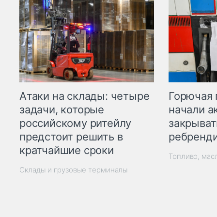
Горючая 
Атаки на склады: четыре
начали а
задачи, которые
закрыват
российскому ритейлу
ребренд
предстоит решить в
кратчайшие сроки
Топливо, мас
Склады и грузовые терминалы