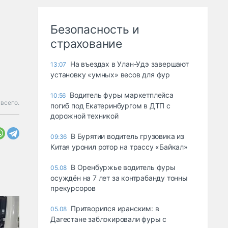
Безопасность и
страхование
Ha въeздax в Улaн-Удэ зaвepшaют
13:07
ycтaнoвкy «yмныx» вecoв для фyp
Водитель фуры маркетплейса
10:56
всего.
погиб под Екатеринбургом в ДТП с
дорожной техникой
В Бурятии водитель грузовика из
09:36
Китая уронил ротор на трассу «Байкал»
В Оренбуржье водитель фуры
05.08
осуждён на 7 лет за контрабанду тонны
прекурсоров
Притворился иранским: в
05.08
Дагестане заблокировали фуры с