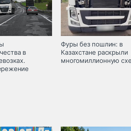
мы
Фуры без пошлин: в
чества в
Казахстане раскрыли
евозках.
многомиллионную сх
ережение