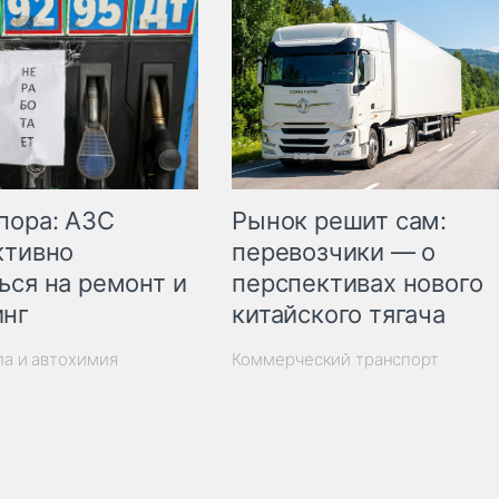
пора: АЗС
Рынок решит сам:
ктивно
перевозчики — о
ься на ремонт и
перспективах нового
инг
китайского тягача
ла и автохимия
Коммерческий транспорт