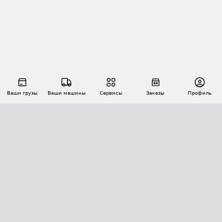
Ваши грузы
Ваши машины
Сервисы
Заказы
Профиль
АВТОМАТИЗАЦИЯ ПЕРЕВОЗОК
Площадки
Заказы
Торги
Тендеры
АТИ-Доки
GPS-мониторинг
АТИ Мессенджер
Цепочки грузов
API ATI.SU
ПОЛЕЗНОЕ