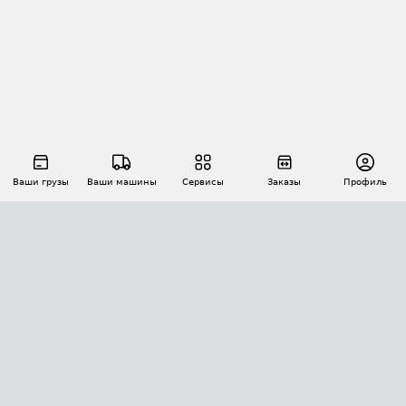
Ваши грузы
Ваши машины
Сервисы
Заказы
Профиль
АВТОМАТИЗАЦИЯ ПЕРЕВОЗОК
Площадки
Заказы
Торги
Тендеры
АТИ-Доки
GPS-мониторинг
АТИ Мессенджер
Цепочки грузов
API ATI.SU
ПОЛЕЗНОЕ