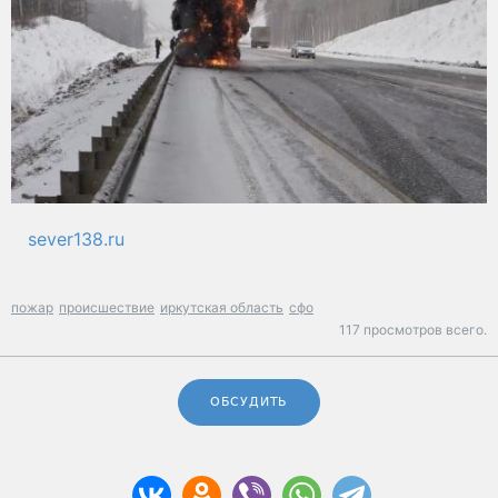
sever138.ru
пожар
происшествие
иркутская область
сфо
117 просмотров всего.
ОБСУДИТЬ