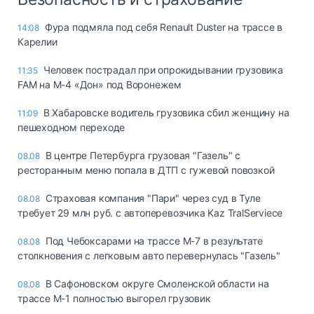
Фура подмяла под себя Renault Duster на трассе в
14:08
Карелии
Человек пострадал при опрокидывании грузовика
11:35
FAM на М-4 «Дон» под Воронежем
В Хабаровске водитель грузовика сбил женщину на
11:09
пешеходном переходе
В центре Петербурга грузовая "Газель" с
08.08
ресторанным меню попала в ДТП с гужевой повозкой
Страховая компания "Пари" через суд в Туле
08.08
требует 29 млн руб. с автоперевозчика Kaz TralServiece
Под Чебоксарами на трассе М-7 в результате
08.08
столкновения с легковым авто перевернулась "Газель"
В Сафоновском округе Смоленской области на
08.08
трассе М-1 полностью выгорел грузовик