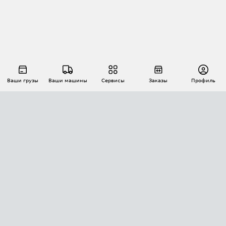
Ваши грузы
Ваши машины
Сервисы
Заказы
Профиль
АВТОМАТИЗАЦИЯ ПЕРЕВОЗОК
Площадки
Заказы
Торги
Тендеры
АТИ-Доки
GPS-мониторинг
АТИ Мессенджер
Цепочки грузов
API ATI.SU
ПОЛЕЗНОЕ
Расчет расстояний
БЕЗОПАСНОСТЬ