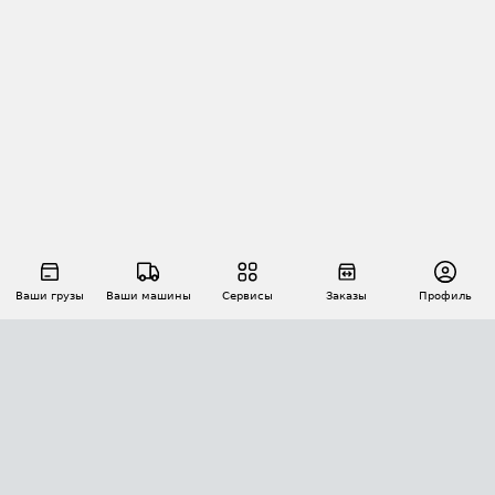
Ваши грузы
Ваши машины
Сервисы
Заказы
Профиль
АВТОМАТИЗАЦИЯ ПЕРЕВОЗОК
Площадки
Заказы
Торги
Тендеры
АТИ-Доки
GPS-мониторинг
АТИ Мессенджер
Цепочки грузов