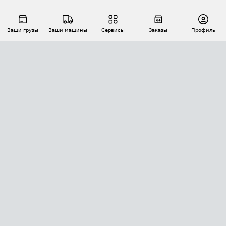
Ваши грузы
Ваши машины
Сервисы
Заказы
Профиль
АВТОМАТИЗАЦИЯ ПЕРЕВОЗОК
Площадки
Заказы
Торги
Тендеры
АТИ-Доки
GPS-мониторинг
АТИ Мессенджер
Цепочки грузов
API ATI.SU
ПОЛЕЗНОЕ
Расчет расстояний
БЕЗОПАСНОСТЬ
Академия ATI.SU
ATI.SU о безопасности
Звезды ATI.SU на вашем сайте
КОНТАКТЫ И ТАРИФЫ
Памятка по проверке контрагентов
Индекс ATI.SU FTL РФ
О системе ATI.SU
Светофор+
Средние ставки
ИНФОРМАЦИЯ