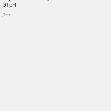
ЭТрН
Дзен