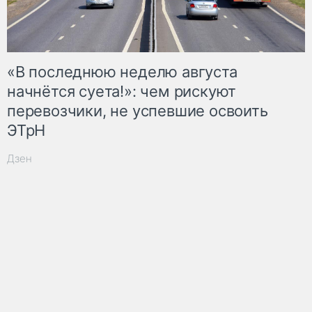
«В последнюю неделю августа
начнётся суета!»: чем рискуют
перевозчики, не успевшие освоить
ЭТрН
Дзен