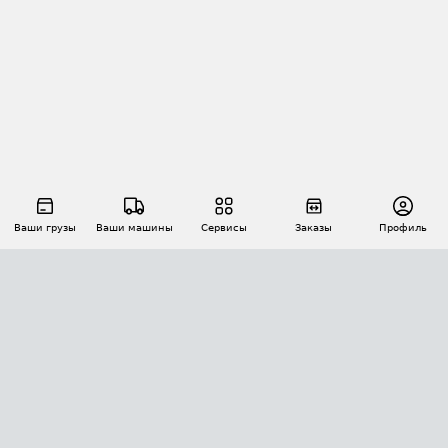
Ваши грузы
Ваши машины
Сервисы
Заказы
Профиль
АВТОМАТИЗАЦИЯ ПЕРЕВОЗОК
Площадки
Заказы
Торги
Тендеры
АТИ-Доки
GPS-мониторинг
АТИ Мессенджер
Цепочки грузов
API ATI.SU