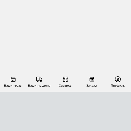
Ваши грузы
Ваши машины
Сервисы
Заказы
Профиль
АВТОМАТИЗАЦИЯ ПЕРЕВОЗОК
Площадки
Заказы
Торги
Тендеры
АТИ-Доки