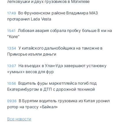
легковушки и двух грузовиков в Могилеве
Во Фрунзенском районе Владимира МАЗ
17:49
протаранил Lada Vesta
Лобовая авария собрала пробку больше 8 км на
15:41
"Коле"
У китайского дальнобойщика на таможне в
13:54
Приморье изъяли деньги
Ha въeздax в Улaн-Удэ зaвepшaют ycтaнoвкy
13:07
«yмныx» вecoв для фyp
Водитель фуры маркетплейса погиб под
10:56
Екатеринбургом в ДТП с дорожной техникой
В Бурятии водитель грузовика из Китая уронил
09:36
ротор на трассу «Байкал»
Все новости