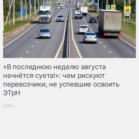
«В последнюю неделю августа
начнётся суета!»: чем рискуют
перевозчики, не успевшие освоить
ЭТрН
Дзен