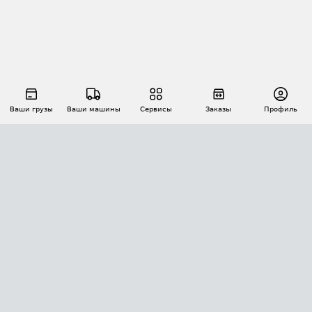
Ваши грузы
Ваши машины
Сервисы
Заказы
Профиль
АВТОМАТИЗАЦИЯ ПЕРЕВОЗОК
Площадки
Заказы
Торги
Тендеры
АТИ-Доки
GPS-мониторинг
АТИ Мессенджер
Цепочки грузов
API ATI.SU
ПОЛЕЗНОЕ
Расчет расстояний
БЕЗОПАСНОСТЬ