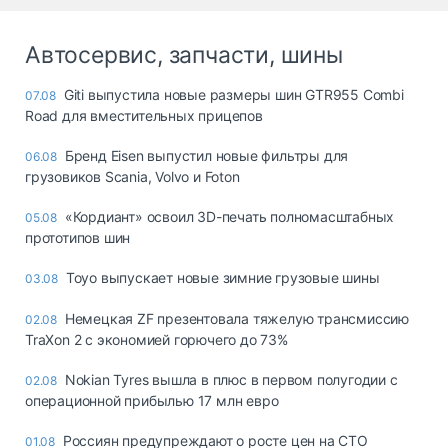
Автосервис, запчасти, шины
Giti выпустила новые размеры шин GTR955 Combi
07.08
Road для вместительных прицепов
Бренд Eisen выпустил новые фильтры для
06.08
грузовиков Scania, Volvo и Foton
«Кордиант» освоил 3D-печать полномасштабных
05.08
прототипов шин
Toyo выпускает новые зимние грузовые шины
03.08
Немецкая ZF презентовала тяжелую трансмиссию
02.08
TraXon 2 с экономией горючего до 73%
Nokian Tyres вышла в плюс в первом полугодии с
02.08
операционной прибылью 17 млн евро
Россиян предупреждают о росте цен на СТО
01.08