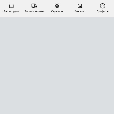
Ваши грузы
Ваши машины
Сервисы
Заказы
Профиль
АВТОМАТИЗАЦИЯ ПЕРЕВОЗОК
Площадки
Заказы
Торги
Тендеры
АТИ-Доки
GPS-мониторинг
АТИ Мессенджер
Цепочки грузов
API ATI.SU
ПОЛЕЗНОЕ
Расчет расстояний
БЕЗОПАСНОСТЬ
Академия ATI.SU
ATI.SU о безопасности
Звезды ATI.SU на вашем сайте
КОНТАКТЫ И ТАРИФЫ
Памятка по проверке контрагентов
Индекс ATI.SU FTL РФ
О системе ATI.SU
Светофор+
Средние ставки
ИНФОРМАЦИЯ
Контактная информация
Страхование