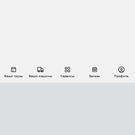
Ваши грузы
Ваши машины
Сервисы
Заказы
Профиль
АВТОМАТИЗАЦИЯ ПЕРЕВОЗОК
Площадки
Заказы
Торги
Тендеры
АТИ-Доки
GPS-мониторинг
АТИ Мессенджер
Цепочки грузов
API ATI.SU