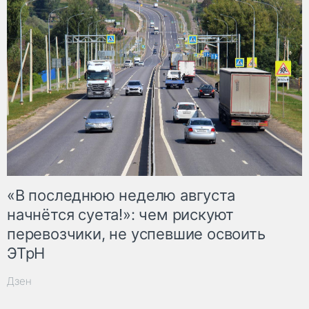
«В последнюю неделю августа
начнётся суета!»: чем рискуют
перевозчики, не успевшие освоить
ЭТрН
Дзен