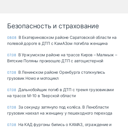
Безопасность и страхование
В Екатериновском районе Саратовской области на
08:08
полевой дороге в ДТП с КамАЗом погибла женщина
В Уржумском районе на трассе Киров – Малмыж –
07.08
Вятские Поляны произошло ДТП с автоцистерной
В Ленинском районе Оренбурга столкнулись
07.08
грузовик Howo и мотоцикл
Дальнобойщик погиб в ДТП с тремя грузовиками
07.08
на трассе М-10 в Тверской области
За секунду затянуло под колёса. В Ленобласти
07.08
грузовик наехал на женщину у пешеходного перехода
На КАД фургоны бились о КАМАЗ, ограждение и
07.08