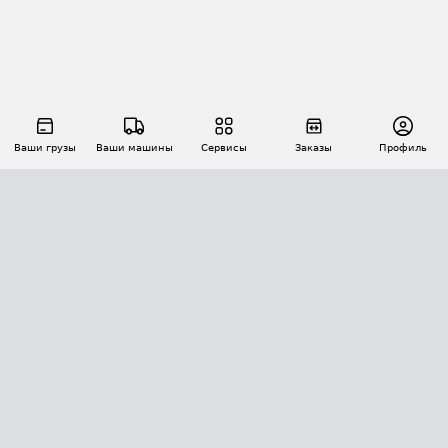
Ваши грузы
Ваши машины
Сервисы
Заказы
Профиль
АВТОМАТИЗАЦИЯ ПЕРЕВОЗОК
Площадки
Заказы
Торги
Тендеры
АТИ-Доки
GPS-мониторинг
АТИ Мессенджер
Цепочки грузов
API ATI.SU
ПОЛЕЗНОЕ
Расчет расстояний
БЕЗОПАСНОСТЬ
Академия ATI.SU