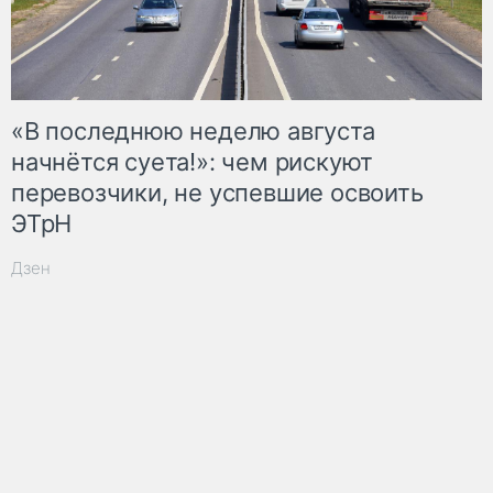
«В последнюю неделю августа
начнётся суета!»: чем рискуют
перевозчики, не успевшие освоить
ЭТрН
Дзен