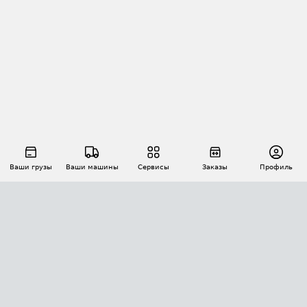
Ваши грузы
Ваши машины
Сервисы
Заказы
Профиль
АВТОМАТИЗАЦИЯ ПЕРЕВОЗОК
Площадки
Заказы
Торги
Тендеры
АТИ-Доки
GPS-мониторинг
АТИ Мессенджер
Цепочки грузов
API ATI.SU