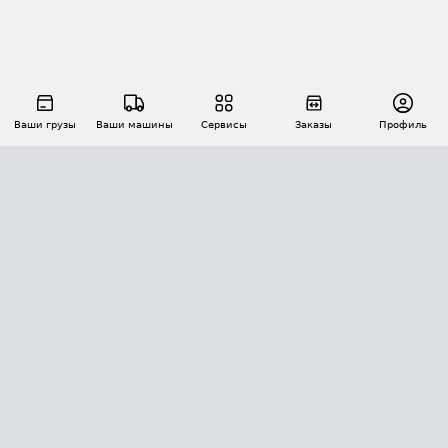
Ваши грузы
Ваши машины
Сервисы
Заказы
Профиль
АВТОМАТИЗАЦИЯ ПЕРЕВОЗОК
Площадки
Заказы
Торги
Тендеры
АТИ-Доки
GPS-мониторинг
АТИ Мессенджер
Цепочки грузов
API ATI.SU
ПОЛЕЗНОЕ
Расчет расстояний
БЕЗОПАСНОСТЬ
Академия ATI.SU
ATI.SU о безопасности
Звезды ATI.SU на вашем сайте