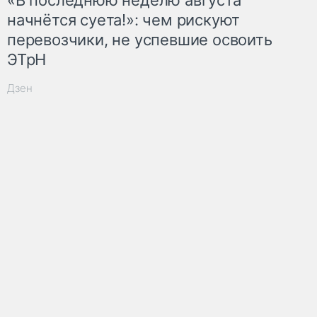
начнётся суета!»: чем рискуют
перевозчики, не успевшие освоить
ЭТрН
Дзен