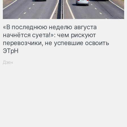
«В последнюю неделю августа
начнётся суета!»: чем рискуют
перевозчики, не успевшие освоить
ЭТрН
Дзен