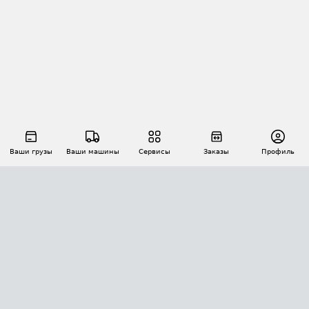
Ваши грузы
Ваши машины
Сервисы
Заказы
Профиль
АВТОМАТИЗАЦИЯ ПЕРЕВОЗОК
Площадки
Заказы
Торги
Тендеры
АТИ-Доки
GPS-мониторинг
АТИ Мессенджер
Цепочки грузов
API ATI.SU