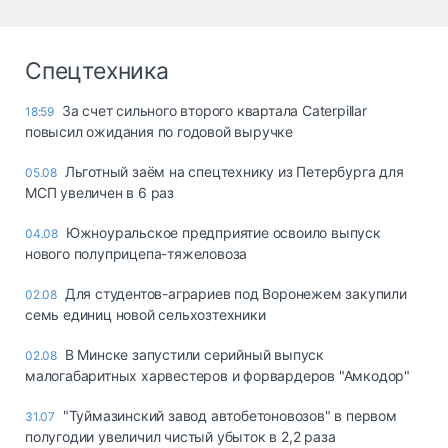
Спецтехника
За счет сильного второго квартала Caterpillar
18:59
повысил ожидания по годовой выручке
Льготный заём на спецтехнику из Петербурга для
05.08
МСП увеличен в 6 раз
Южноуральское предприятие освоило выпуск
04.08
нового полуприцепа-тяжеловоза
Для студентов-аграриев под Воронежем закупили
02.08
семь единиц новой сельхозтехники
В Минске запустили серийный выпуск
02.08
малогабаритных харвестеров и форвардеров "Амкодор"
"Туймазинский завод автобетоновозов" в первом
31.07
полугодии увеличил чистый убыток в 2,2 раза