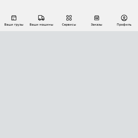
Ваши грузы
Ваши машины
Сервисы
Заказы
Профиль
АВТОМАТИЗАЦИЯ ПЕРЕВОЗОК
Площадки
Заказы
Торги
Тендеры
АТИ-Доки
GPS-мониторинг
АТИ Мессенджер
Цепочки грузов
API ATI.SU
ПОЛЕЗНОЕ
Расчет расстояний
БЕЗОПАСНОСТЬ
Академия ATI.SU
ATI.SU о безопасности
Звезды ATI.SU на вашем сайте
КОНТАКТЫ И ТАРИФЫ
Памятка по проверке контрагентов
Индекс ATI.SU FTL РФ
О системе ATI.SU