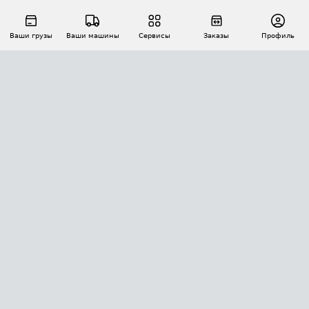
Ваши грузы
Ваши машины
Сервисы
Заказы
Профиль
АВТОМАТИЗАЦИЯ ПЕРЕВОЗОК
Площадки
Заказы
Торги
Тендеры
АТИ-Доки
GPS-мониторинг
АТИ Мессенджер
Цепочки грузов
API ATI.SU
ПОЛЕЗНОЕ
Расчет расстояний
БЕЗОПАСНОСТЬ
Академия ATI.SU
ATI.SU о безопасности
Звезды ATI.SU на вашем сайте
КОНТАКТЫ И ТАРИФЫ
Памятка по проверке контрагентов
Индекс ATI.SU FTL РФ
О системе ATI.SU
Светофор+
Средние ставки
ИНФОРМАЦИЯ
Контактная информация