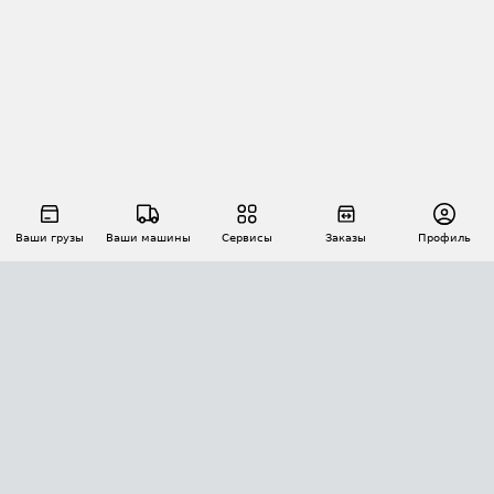
Ваши грузы
Ваши машины
Сервисы
Заказы
Профиль
АВТОМАТИЗАЦИЯ ПЕРЕВОЗОК
Площадки
Заказы
Торги
Тендеры
АТИ-Доки
GPS-мониторинг
АТИ Мессенджер
Цепочки грузов
API ATI.SU