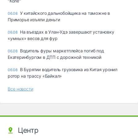
"Коле"
У китайского дальнобойщика на таможне в
06.08
Приморье изъяли деньги
Ha въeздax в Улaн-Удэ зaвepшaют ycтaнoвкy
06.08
«yмныx» вecoв для фyp
Водитель фуры маркетплейса погиб под
06.08
Екатеринбургом в ДТП с дорожной техникой
В Бурятии водитель грузовика из Китая уронил
06.08
ротор на трассу «Байкал»
Все новости
Центр