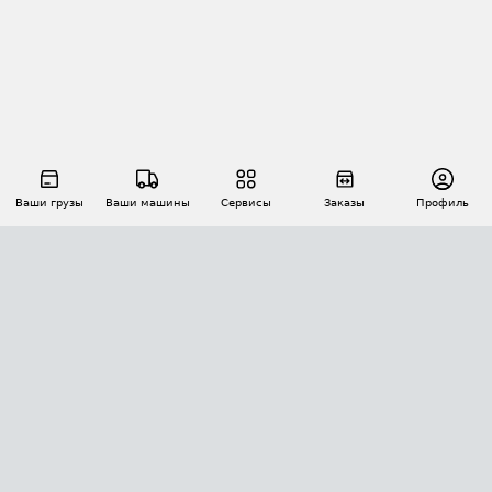
Ваши грузы
Ваши машины
Сервисы
Заказы
Профиль
АВТОМАТИЗАЦИЯ ПЕРЕВОЗОК
Площадки
Заказы
Торги
Тендеры
АТИ-Доки
GPS-мониторинг
АТИ Мессенджер
Цепочки грузов
API ATI.SU
ПОЛЕЗНОЕ