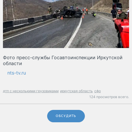
Фото пресс-службы Госавтоинспекции Иркутской
области
nts-tv.ru
дтп с несколькими грузовиками
иркутская область
сфо
124 просмотров всего.
ОБСУДИТЬ