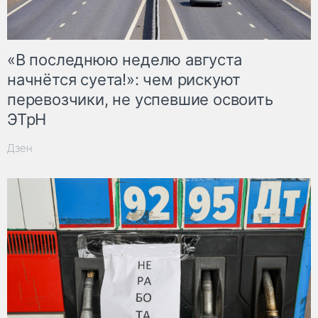
«В последнюю неделю августа
начнётся суета!»: чем рискуют
перевозчики, не успевшие освоить
ЭТрН
Дзен