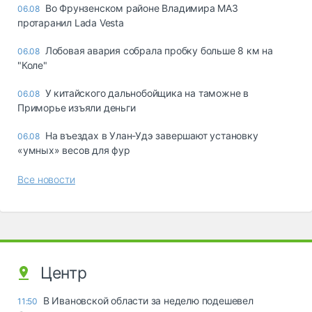
Во Фрунзенском районе Владимира МАЗ
06.08
протаранил Lada Vesta
Лобовая авария собрала пробку больше 8 км на
06.08
"Коле"
У китайского дальнобойщика на таможне в
06.08
Приморье изъяли деньги
Ha въeздax в Улaн-Удэ зaвepшaют ycтaнoвкy
06.08
«yмныx» вecoв для фyp
Все новости
Центр
В Ивановской области за неделю подешевел
11:50