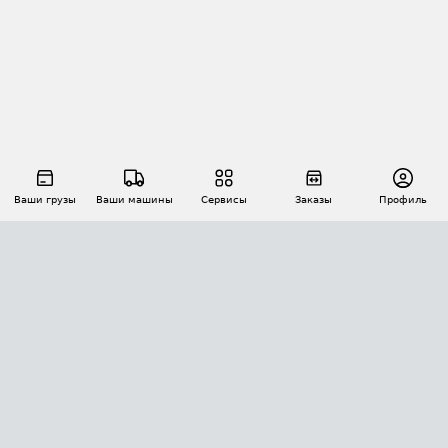
Ваши грузы
Ваши машины
Сервисы
Заказы
Профиль
АВТОМАТИЗАЦИЯ ПЕРЕВОЗОК
Площадки
Заказы
Торги
Тендеры
АТИ-Доки
GPS-мониторинг
АТИ Мессенджер
Цепочки грузов
API ATI.SU
ПОЛЕЗНОЕ