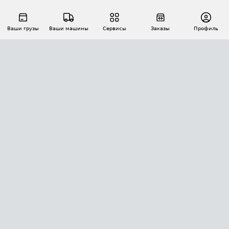
Ваши грузы
Ваши машины
Сервисы
Заказы
Профиль
АВТОМАТИЗАЦИЯ ПЕРЕВОЗОК
Площадки
Заказы
Торги
Тендеры
АТИ-Доки
GPS-мониторинг
АТИ Мессенджер
Цепочки грузов
API ATI.SU
ПОЛЕЗНОЕ
Расчет расстояний
БЕЗОПАСНОСТЬ
Академия ATI.SU
ATI.SU о безопасности
Звезды ATI.SU на вашем сайте
КОНТАКТЫ И ТАРИФЫ
Памятка по проверке контрагентов
Индекс ATI.SU FTL РФ
О системе ATI.SU
Светофор+
Средние ставки
ИНФОРМАЦИЯ
Контактная информация