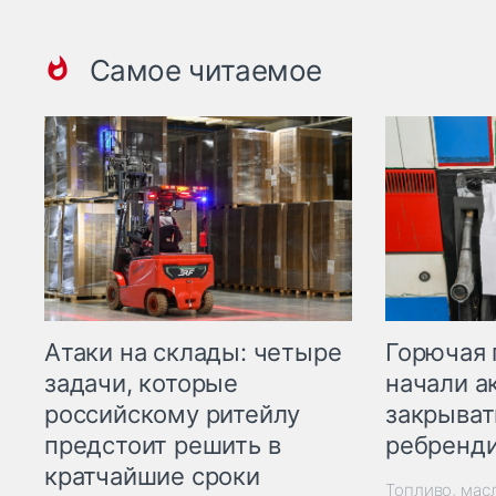
Самое читаемое
Горючая 
Атаки на склады: четыре
начали а
задачи, которые
закрыват
российскому ритейлу
ребренд
предстоит решить в
кратчайшие сроки
Топливо, мас