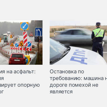
Остановка по
я на асфальт:
требованию: машина 
ия
дороге помехой не
зирует опорную
является
ог