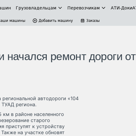
ашин
Грузовладельцам
Перевозчикам
АТИ-Доки
А
Ваши машины
Добавить машину
Заказы
и начался ремонт дороги от
а региональной автодороги «104
т ТУАД региона.
5 км в районе населенного
резерование старого
мя приступят к устройству
 Также на участке обновят