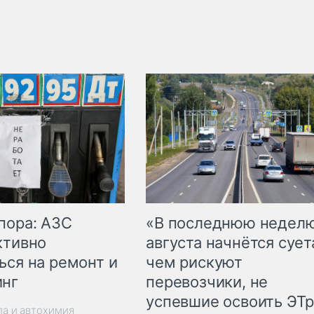
пора: АЗС
«В последнюю недел
ктивно
августа начнётся суета
ься на ремонт и
чем рискуют
инг
перевозчики, не
успевшие освоить ЭТ
ла и автохимия