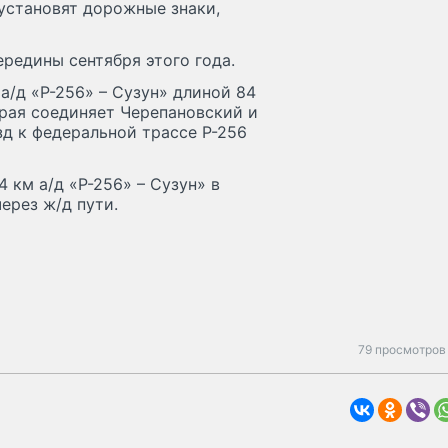
установят дорожные знаки,
ередины сентября этого года.
а/д «Р-256» – Сузун» длиной 84
орая соединяет Черепановский и
д к федеральной трассе Р-256
 км а/д «Р-256» – Сузун» в
ерез ж/д пути.
79 просмотров 