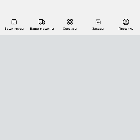
Ваши грузы
Ваши машины
Сервисы
Заказы
Профиль
АВТОМАТИЗАЦИЯ ПЕРЕВОЗОК
Площадки
Заказы
Торги
Тендеры
АТИ-Доки
GPS-мониторинг
АТИ Мессенджер
Цепочки грузов
API ATI.SU
ПОЛЕЗНОЕ
Расчет расстояний
БЕЗОПАСНОСТЬ
Академия ATI.SU
ATI.SU о безопасности
Звезды ATI.SU на вашем сайте
КОНТАКТЫ И ТАРИФЫ
Памятка по проверке контрагентов
Индекс ATI.SU FTL РФ