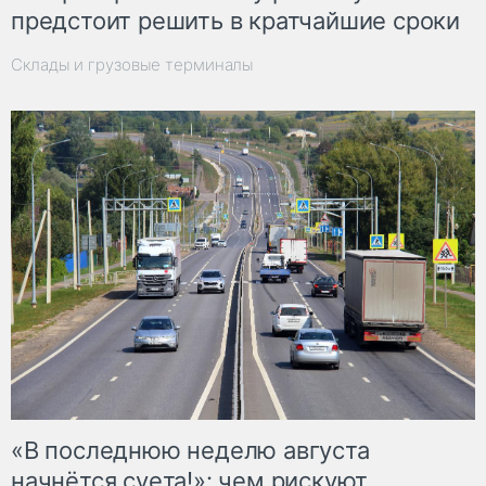
предстоит решить в кратчайшие сроки
Склады и грузовые терминалы
«В последнюю неделю августа
начнётся суета!»: чем рискуют