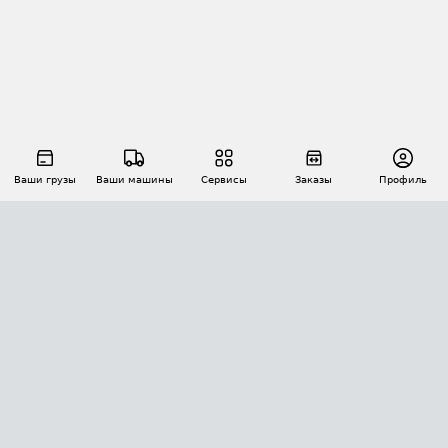
Ваши грузы
Ваши машины
Сервисы
Заказы
Профиль
АВТОМАТИЗАЦИЯ ПЕРЕВОЗОК
Площадки
Заказы
Торги
Тендеры
АТИ-Доки
GPS-мониторинг
АТИ Мессенджер
Цепочки грузов
API ATI.SU
ПОЛЕЗНОЕ
Расчет расстояний