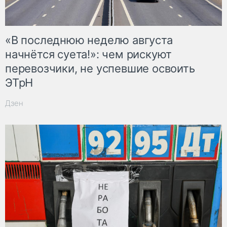
«В последнюю неделю августа
начнётся суета!»: чем рискуют
перевозчики, не успевшие освоить
ЭТрН
Дзен