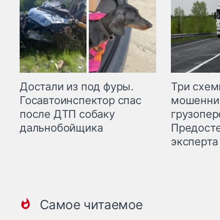
Три схе
Достали из под фуры.
мошенни
Госавтоинспектор спас
грузопер
после ДТП собаку
Предост
дальнобойщика
эксперта
Самое читаемое