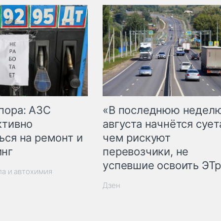
пора: АЗС
«В последнюю недел
ктивно
августа начнётся суета
ься на ремонт и
чем рискуют
инг
перевозчики, не
успевшие освоить ЭТ
ла и автохимия
Дзен