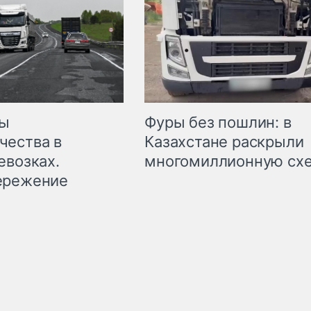
мы
Фуры без пошлин: в
чества в
Казахстане раскрыли
евозках.
многомиллионную сх
ережение