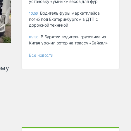
ycтaнoвкy «yмныx» вecoв для фyp
Водитель фуры маркетплейса
10:56
погиб под Екатеринбургом в ДТП с
дорожной техникой
В Бурятии водитель грузовика из
09:36
Китая уронил ротор на трассу «Байкал»
Все новости
ему