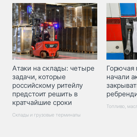
Горючая 
Атаки на склады: четыре
начали а
задачи, которые
закрыват
российскому ритейлу
ребренд
предстоит решить в
кратчайшие сроки
Топливо, мас
Склады и грузовые терминалы