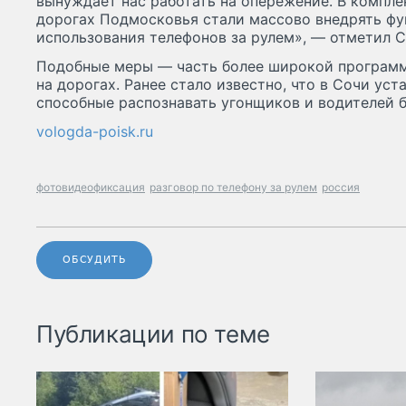
вынуждает нас работать на опережение. В компл
дорогах Подмосковья стали массово внедрять ф
использования телефонов за рулем», — отметил 
Подобные меры — часть более широкой програм
на дорогах. Ранее стало известно, что в Сочи ус
способные распознавать угонщиков и водителей б
vologda-poisk.ru
фотовидеофиксация
разговор по телефону за рулем
россия
ОБСУДИТЬ
Публикации по теме