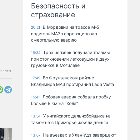
Безопасность и
страхование
В Мордовии на трассе М-5
20:21
водитель МАЗа спровоцировал
смертельную аварию
Трое человек получили травмы
18:34
при столкновении легковушки и двух
грузовиков в Могилеве
всего.
Во Фрунзенском районе
17:49
Владимира МАЗ протаранил Lada Vesta
Лобовая авария собрала пробку
15:41
больше 8 км на "Коле"
У китайского дальнобойщика на
13:54
таможне в Приморье изъяли деньги
Ha въeздax в Улaн-Удэ зaвepшaют
13:07