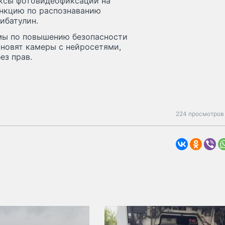
ексы фотовидеофиксации на
ункцию по распознаванию
Сибатулин.
мы по повышению безопасности
тановят камеры с нейросетями,
ез прав.
224 просмотров 