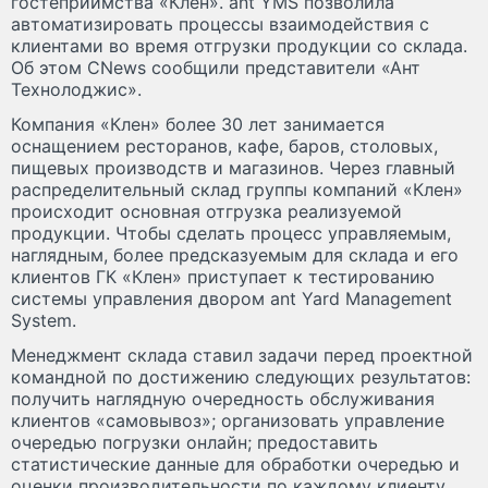
гостеприимства «Клен». ant YMS позволила
автоматизировать процессы взаимодействия с
клиентами во время отгрузки продукции со склада.
Об этом CNews сообщили представители «Ант
Технолоджис».
Компания «Клен» более 30 лет занимается
оснащением ресторанов, кафе, баров, столовых,
пищевых производств и магазинов. Через главный
распределительный склад группы компаний «Клен»
происходит основная отгрузка реализуемой
продукции. Чтобы сделать процесс управляемым,
наглядным, более предсказуемым для склада и его
клиентов ГК «Клен» приступает к тестированию
системы управления двором ant Yard Management
System.
Менеджмент склада ставил задачи перед проектной
командной по достижению следующих результатов:
получить наглядную очередность обслуживания
клиентов «самовывоз»; организовать управление
очередью погрузки онлайн; предоставить
статистические данные для обработки очередью и
оценки производительности по каждому клиенту.