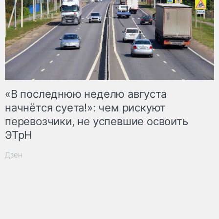
«В последнюю неделю августа
начнётся суета!»: чем рискуют
перевозчики, не успевшие освоить
ЭТрН
Дзен